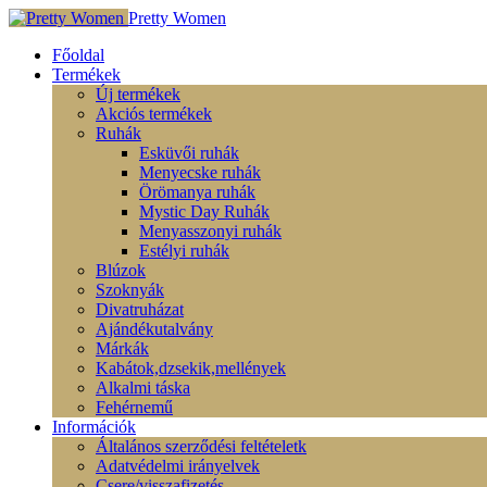
Pretty Women
Főoldal
Termékek
Új termékek
Akciós termékek
Ruhák
Esküvői ruhák
Menyecske ruhák
Örömanya ruhák
Mystic Day Ruhák
Menyasszonyi ruhák
Estélyi ruhák
Blúzok
Szoknyák
Divatruházat
Ajándékutalvány
Márkák
Kabátok,dzsekik,mellények
Alkalmi táska
Fehérnemű
Információk
Általános szerződési feltételetk
Adatvédelmi irányelvek
Csere/visszafizetés