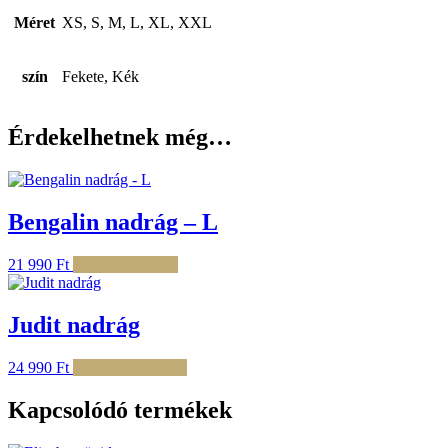
Méret
XS, S, M, L, XL, XXL
szín
Fekete, Kék
Érdekelhetnek még…
Bengalin nadrág – L
21 990
Ft
Tovább olvasom
Judit nadrág
Ennek
24 990
Ft
Opciók választása
a
terméknek
Kapcsolódó termékek
több
variációja