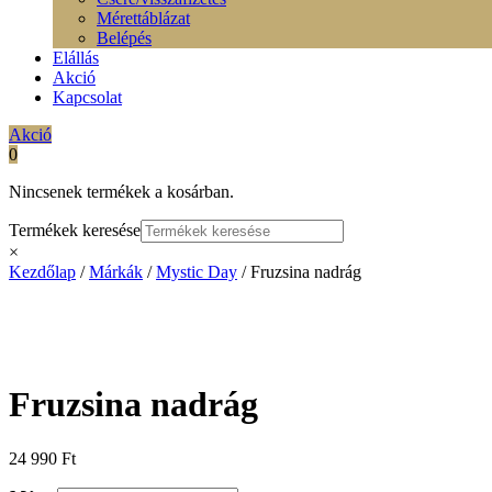
Mérettáblázat
Belépés
Elállás
Akció
Kapcsolat
Akció
0
Nincsenek termékek a kosárban.
Termékek keresése
×
Kezdőlap
/
Márkák
/
Mystic Day
/ Fruzsina nadrág
Fruzsina nadrág
24 990
Ft