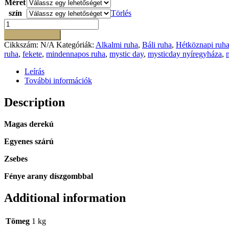
Méret
szín
Törlés
Fruzsina
nadrág
Kosárba teszem
mennyiség
Cikkszám:
N/A
Kategóriák:
Alkalmi ruha
,
Báli ruha
,
Hétköznapi ruh
ruha
,
fekete
,
mindennapos ruha
,
mystic day
,
mysticday nyíregyháza
,
Leírás
További információk
Description
Magas derekú
Egyenes szárú
Zsebes
Fénye arany díszgombbal
Additional information
Tömeg
1 kg