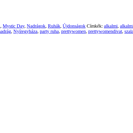
a
,
Mystic Day
,
Nadrágok
,
Ruhák
,
Újdonságok
Címkék:
alkalmi
,
alkalm
nadrág
,
Nyíregyháza
,
party ruha
,
prettywomen
,
prettywomendivat
,
szal