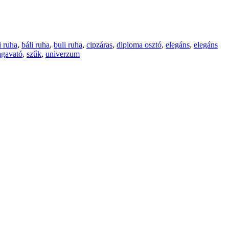
i ruha
,
báli ruha
,
buli ruha
,
cipzáras
,
diploma osztó
,
elegáns
,
elegáns
agavató
,
szűk
,
univerzum