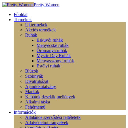
Pretty Women
Főoldal
Termékek
Új termékek
Akciós termékek
Ruhák
Esküvői ruhák
Menyecske ruhák
Örömanya ruhák
Mystic Day Ruhák
Menyasszonyi ruhák
Estélyi ruhák
Blúzok
Szoknyák
Divatruházat
Ajándékutalvány
Márkák
Kabátok,dzsekik,mellények
Alkalmi táska
Fehérnemű
Információk
Általános szerződési feltételetk
Adatvédelmi irányelvek
Csere/visszafizetés