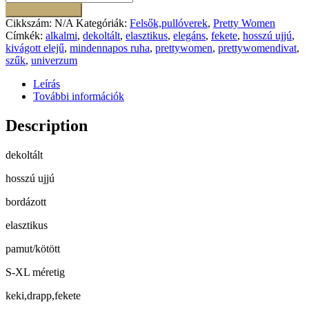
felső
Kosárba teszem
mennyiség
Cikkszám:
N/A
Kategóriák:
Felsők,pullóverek
,
Pretty Women
Címkék:
alkalmi
,
dekoltált
,
elasztikus
,
elegáns
,
fekete
,
hosszú ujjú
,
kivágott elejű
,
mindennapos ruha
,
prettywomen
,
prettywomendivat
,
szűk
,
univerzum
Leírás
További információk
Description
dekoltált
hosszú ujjú
bordázott
elasztikus
pamut/kötött
S-XL méretig
keki,drapp,fekete