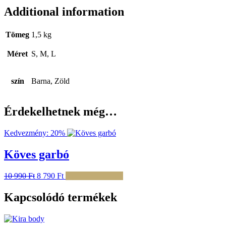
Additional information
Tömeg
1,5 kg
Méret
S, M, L
szín
Barna, Zöld
Érdekelhetnek még…
Kedvezmény: 20%
Köves garbó
Original
Current
Ennek
10 990
Ft
8 790
Ft
Opciók választása
price
price
a
was:
is:
terméknek
Kapcsolódó termékek
10
8
több
990 Ft.
790 Ft.
variációja
van.