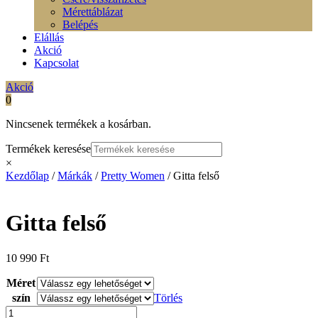
Mérettáblázat
Belépés
Elállás
Akció
Kapcsolat
Akció
0
Nincsenek termékek a kosárban.
Termékek keresése
×
Kezdőlap
/
Márkák
/
Pretty Women
/ Gitta felső
Gitta felső
10 990
Ft
Méret
szín
Törlés
Gitta