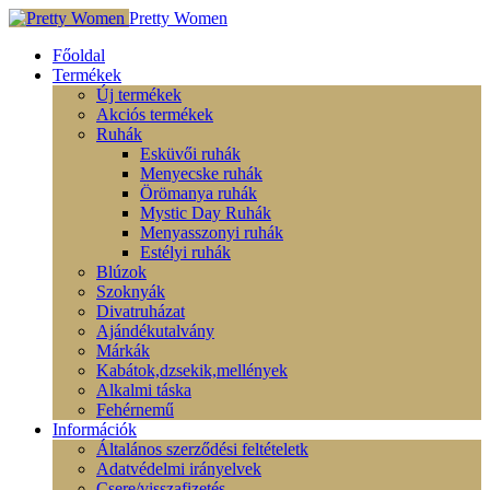
Pretty Women
Főoldal
Termékek
Új termékek
Akciós termékek
Ruhák
Esküvői ruhák
Menyecske ruhák
Örömanya ruhák
Mystic Day Ruhák
Menyasszonyi ruhák
Estélyi ruhák
Blúzok
Szoknyák
Divatruházat
Ajándékutalvány
Márkák
Kabátok,dzsekik,mellények
Alkalmi táska
Fehérnemű
Információk
Általános szerződési feltételetk
Adatvédelmi irányelvek
Csere/visszafizetés