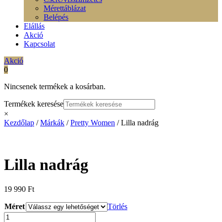
Mérettáblázat
Belépés
Elállás
Akció
Kapcsolat
Akció
0
Nincsenek termékek a kosárban.
Termékek keresése
×
Kezdőlap
/
Márkák
/
Pretty Women
/ Lilla nadrág
Lilla nadrág
19 990
Ft
Méret
Törlés
Lilla