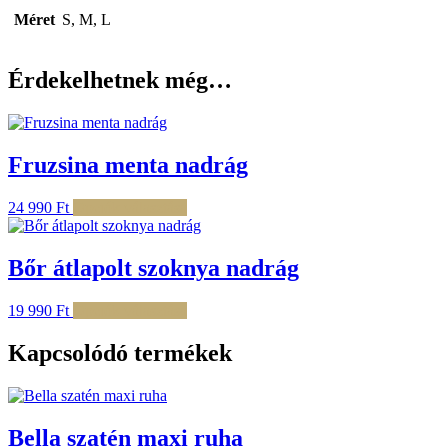
Méret
S, M, L
Érdekelhetnek még…
Fruzsina menta nadrág
Ennek
24 990
Ft
Opciók választása
a
terméknek
több
Bőr átlapolt szoknya nadrág
variációja
van.
Ennek
19 990
Ft
Opciók választása
A
a
változatok
terméknek
Kapcsolódó termékek
a
több
termékoldalon
variációja
választhatók
van.
ki
A
Bella szatén maxi ruha
változatok