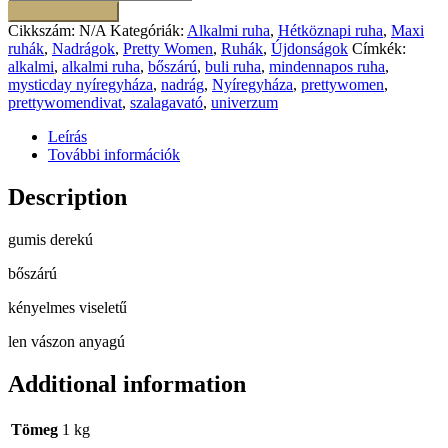
nadrág
Kosárba teszem
mennyiség
Cikkszám:
N/A
Kategóriák:
Alkalmi ruha
,
Hétköznapi ruha
,
Maxi
ruhák
,
Nadrágok
,
Pretty Women
,
Ruhák
,
Újdonságok
Címkék:
alkalmi
,
alkalmi ruha
,
bőszárú
,
buli ruha
,
mindennapos ruha
,
mysticday nyíregyháza
,
nadrág
,
Nyíregyháza
,
prettywomen
,
prettywomendivat
,
szalagavató
,
univerzum
Leírás
További információk
Description
gumis derekú
bőszárú
kényelmes viseletű
len vászon anyagú
Additional information
Tömeg
1 kg