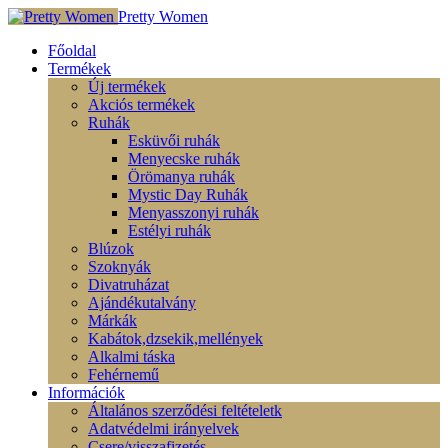
Pretty Women
Főoldal
Termékek
Új termékek
Akciós termékek
Ruhák
Esküvői ruhák
Menyecske ruhák
Örömanya ruhák
Mystic Day Ruhák
Menyasszonyi ruhák
Estélyi ruhák
Blúzok
Szoknyák
Divatruházat
Ajándékutalvány
Márkák
Kabátok,dzsekik,mellények
Alkalmi táska
Fehérnemű
Információk
Általános szerződési feltételetk
Adatvédelmi irányelvek
Csere/visszafizetés