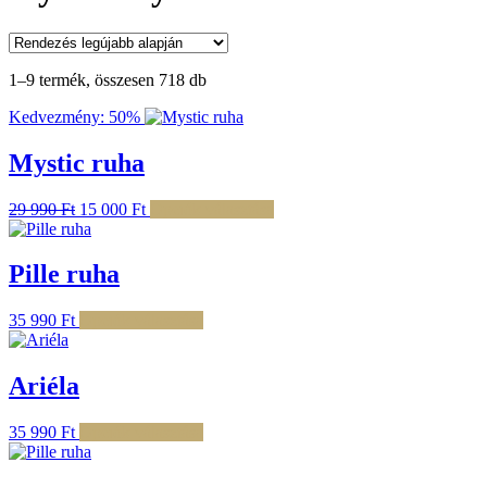
Sorted
1–9 termék, összesen 718 db
by
Kedvezmény: 50%
latest
Mystic ruha
Original
Current
Ennek
29 990
Ft
15 000
Ft
Opciók választása
price
price
a
was:
is:
terméknek
29
15
több
Pille ruha
990 Ft.
000 Ft.
variációja
van.
Ennek
35 990
Ft
Opciók választása
A
a
változatok
terméknek
a
több
Ariéla
termékoldalon
variációja
választhatók
van.
ki
Ennek
35 990
Ft
Opciók választása
A
a
változatok
terméknek
a