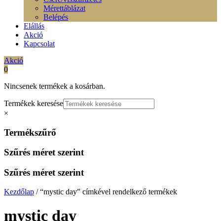
Mérettáblázat
Belépés
Elállás
Akció
Kapcsolat
Akció
0
Nincsenek termékek a kosárban.
Termékek keresése
×
Termékszűrő
Szűrés méret szerint
Szűrés méret szerint
Kezdőlap
/ “mystic day” címkével rendelkező termékek
mystic day