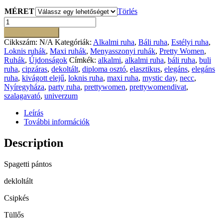
MÉRET
Törlés
Garden
púder
Kosárba teszem
ruha
Cikkszám:
N/A
Kategóriák:
Alkalmi ruha
,
Báli ruha
,
Estélyi ruha
,
mennyiség
Loknis ruhák
,
Maxi ruhák
,
Menyasszonyi ruhák
,
Pretty Women
,
Ruhák
,
Újdonságok
Címkék:
alkalmi
,
alkalmi ruha
,
báli ruha
,
buli
ruha
,
cipzáras
,
dekoltált
,
diploma osztó
,
elasztikus
,
elegáns
,
elegáns
ruha
,
kivágott elejű
,
loknis ruha
,
maxi ruha
,
mystic day
,
necc
,
Nyíregyháza
,
party ruha
,
prettywomen
,
prettywomendivat
,
szalagavató
,
univerzum
Leírás
További információk
Description
Spagetti pántos
dekloltált
Csipkés
Tüllős