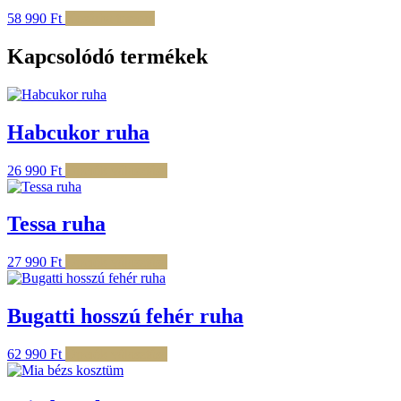
58 990
Ft
Kosárba teszem
Kapcsolódó termékek
Habcukor ruha
Ennek
26 990
Ft
Opciók választása
a
terméknek
több
Tessa ruha
variációja
van.
Ennek
27 990
Ft
Opciók választása
A
a
változatok
terméknek
a
több
Bugatti hosszú fehér ruha
termékoldalon
variációja
választhatók
van.
ki
Ennek
62 990
Ft
Opciók választása
A
a
változatok
terméknek
a