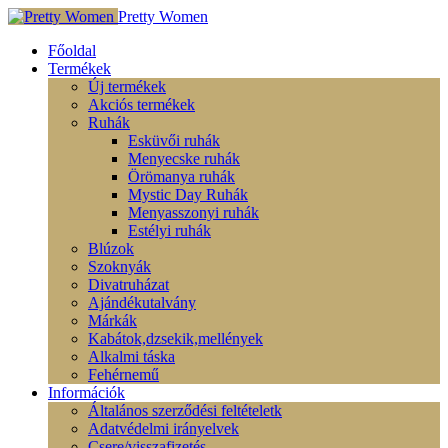
Pretty Women
Főoldal
Termékek
Új termékek
Akciós termékek
Ruhák
Esküvői ruhák
Menyecske ruhák
Örömanya ruhák
Mystic Day Ruhák
Menyasszonyi ruhák
Estélyi ruhák
Blúzok
Szoknyák
Divatruházat
Ajándékutalvány
Márkák
Kabátok,dzsekik,mellények
Alkalmi táska
Fehérnemű
Információk
Általános szerződési feltételetk
Adatvédelmi irányelvek
Csere/visszafizetés