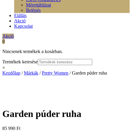
Mérettáblázat
Belépés
Elállás
Akció
Kapcsolat
Akció
0
Nincsenek termékek a kosárban.
Termékek keresése
×
Kezdőlap
/
Márkák
/
Pretty Women
/ Garden púder ruha
Garden púder ruha
85 990
Ft