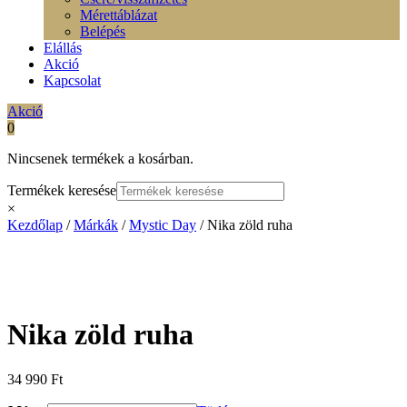
Mérettáblázat
Belépés
Elállás
Akció
Kapcsolat
Akció
0
Nincsenek termékek a kosárban.
Termékek keresése
×
Kezdőlap
/
Márkák
/
Mystic Day
/ Nika zöld ruha
Nika zöld ruha
34 990
Ft