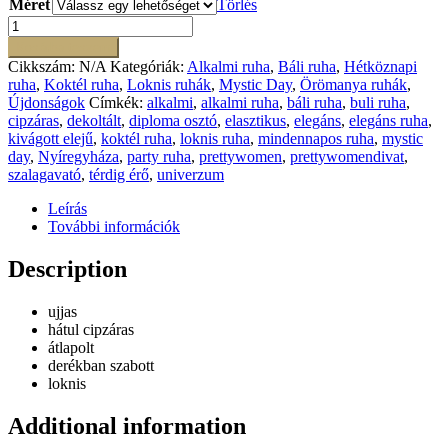
Méret
Törlés
Nika
zöld
Kosárba teszem
ruha
Cikkszám:
N/A
Kategóriák:
Alkalmi ruha
,
Báli ruha
,
Hétköznapi
mennyiség
ruha
,
Koktél ruha
,
Loknis ruhák
,
Mystic Day
,
Örömanya ruhák
,
Újdonságok
Címkék:
alkalmi
,
alkalmi ruha
,
báli ruha
,
buli ruha
,
cipzáras
,
dekoltált
,
diploma osztó
,
elasztikus
,
elegáns
,
elegáns ruha
,
kivágott elejű
,
koktél ruha
,
loknis ruha
,
mindennapos ruha
,
mystic
day
,
Nyíregyháza
,
party ruha
,
prettywomen
,
prettywomendivat
,
szalagavató
,
térdig érő
,
univerzum
Leírás
További információk
Description
ujjas
hátul cipzáras
átlapolt
derékban szabott
loknis
Additional information