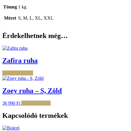
Tömeg
1 kg
Méret
S, M, L, XL, XXL
Érdekelhetnek még…
Zafira ruha
Tovább olvasom
Zoey ruha – S, Zöld
36 990
Ft
Kosárba teszem
Kapcsolódó termékek