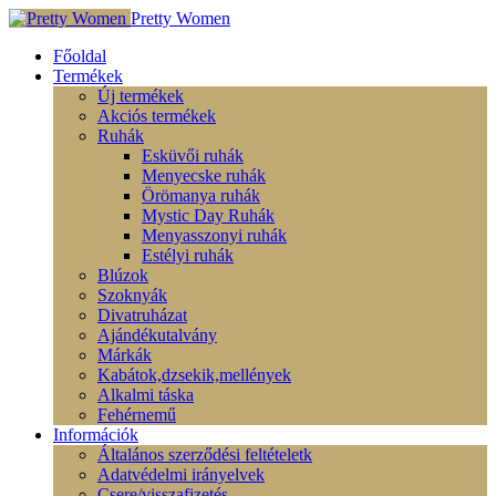
Pretty Women
Főoldal
Termékek
Új termékek
Akciós termékek
Ruhák
Esküvői ruhák
Menyecske ruhák
Örömanya ruhák
Mystic Day Ruhák
Menyasszonyi ruhák
Estélyi ruhák
Blúzok
Szoknyák
Divatruházat
Ajándékutalvány
Márkák
Kabátok,dzsekik,mellények
Alkalmi táska
Fehérnemű
Információk
Általános szerződési feltételetk
Adatvédelmi irányelvek
Csere/visszafizetés